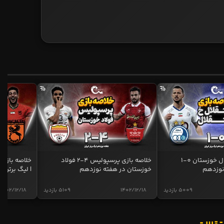
خلاصه بازی استقلال خوزستان 0-1
خلاصه بازی پرسپولیس 4-2 فولاد
نوزدهم
خوزستان در هفته نوزدهم
| لیگ برتر ای
5009 بازدید
1402/12/18
5109 بازدید
1402/12/18