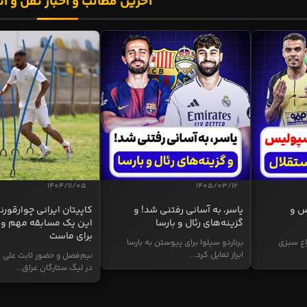
آخرین مطالب و اخبار نقل و ان
1404/11/05
1405/03/12
س و
یاسر، به آسانی رفتنی شد! و
کاپیتان ایرانی چوارقورنه
گزینه‌های رئال و بارسا
این یک مسابقه مهم و 
برای ماست
اغ سبزی
برناردو سیلوا برای پیوستن به بارسا
ابراز تمایل کرد...
نیم‌فصل و حضور ثابت علی م
در لیگ ستارگان عراق...