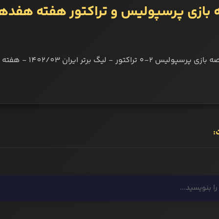
 بازی پرسپولیس و تراکتور هفته هفدهم
یس 2-0 تراکتور - لیگ برتر ایران 1402/03 - هفته 17
: