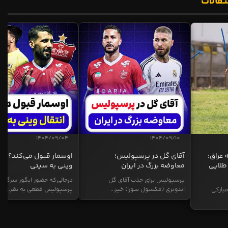
تقالات
1404/09/04
1404/09/10
 عراق:
آقای گل در پرسپولیس؛
اوسمار قبول می‌کند؟ انت
طلایی
معاوضه بزرگ در ایران
وینی به سیتی
پرسپولیس برای جذب آقای گل
درحالی‌که حضور ایگور سرگیف
اندونزی (مکسول سوزا) خیز...
پرسپولیس قطعی به نظر...
بارکی