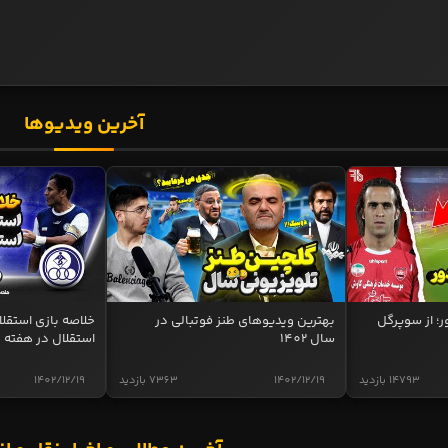
آخرین ویدیوها
ر؛ از سوپرگل
بهترین ویدیوهای طنز فوتبالی در
سال 1402
استقلال در هفته 
14793 بازدید
1402/12/19
7363 بازدید
1402/12/19