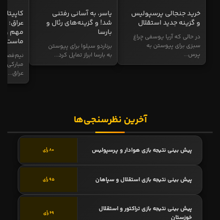
خرید جنجالی پرسپولیس
یاسر، به آسانی رفتنی
کاپیتان ا
و گزینه جدید استقلال
شد! و گزینه‌های رئال و
عراق: ای
بارسا
مهم و طل
در حالی که آریا یوسفی چراغ
ماست
سبزی برای پیوستن به
برناردو سیلوا برای پیوستن
پرس...
به بارسا ابراز تمایل کرد...
نیم‌فصل و
مبارکی در
عراق...
آخرین نظرسنجی‌ها
پیش بینی نتیجه بازی هوادار و پرسپولیس
80 رأی
پیش بینی نتیجه بازی استقلال و سپاهان
95 رأی
پیش بینی نتیجه بازی تراکتور و استقلال
69 رأی
خوزستان