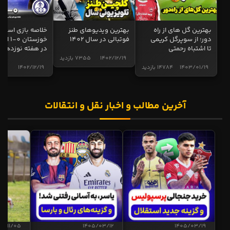
بهترین گل های از راه
بهترین ویدیوهای طنز
خلاصه بازی استقل
دور؛ از سوپرگل کریمی
فوتبالی در سال 1402
خوزستان 0
تا اشتباه رحمتی
در هفته نوزدهم
1402/12/19
7355 بازدید
1403/01/19
14784 بازدید
1402/12/19
5002 ب
آخرین مطالب و اخبار نقل و انتقالات
04/11/05
1405/03/12
1405/03/19