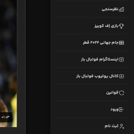
نظرسنجی
بازی اِف کوییز
جام جهانی 2022 قطر
اینستاگرام فوتبال باز
کانال یوتیوب فوتبال باز
قوانین
ورود
ثبت نام