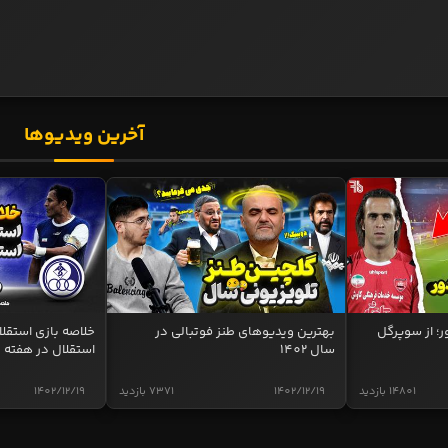
آخرین ویدیوها
ر؛ از سوپرگل
بهترین ویدیوهای طنز فوتبالی در
سال 1402
استقلال در هفته 
14801 بازدید
1402/12/19
7371 بازدید
1402/12/19