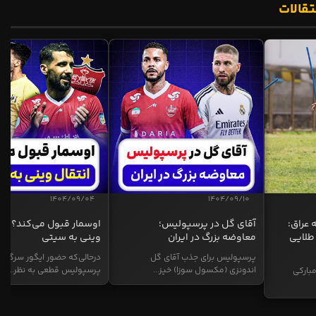
تقالات
1404/09/04
1404/09/10
 عراق:
آقای گل در پرسپولیس؛
اوسمار قبول می‌کند؟ انت
طلایی
معاوضه بزرگ در ایران
وینی به سیتی
پرسپولیس برای جذب آقای گل
درحالی‌که حضور ایگور سرگیف
اندونزی (مکسول سوزا) خیز...
پرسپولیس قطعی به نظر...
بارکی