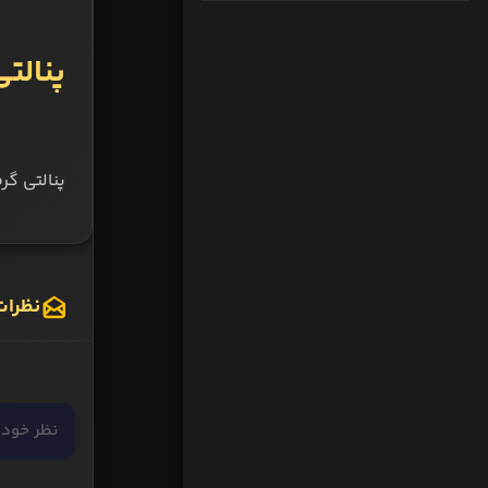
پنالت
پنالتی گر
نظرات