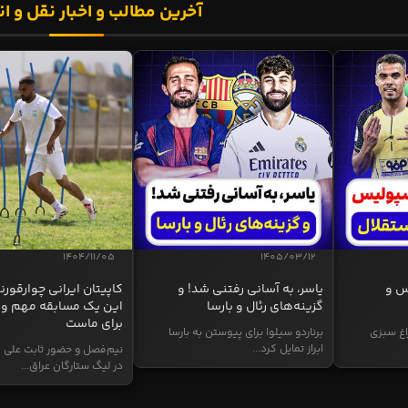
آخرین مطالب و اخبار نقل و ان
1404/11/05
1405/03/12
س و
یاسر، به آسانی رفتنی شد! و
کاپیتان ایرانی چوارقورنه
گزینه‌های رئال و بارسا
این یک مسابقه مهم و 
برای ماست
اغ سبزی
برناردو سیلوا برای پیوستن به بارسا
ابراز تمایل کرد...
نیم‌فصل و حضور ثابت علی م
در لیگ ستارگان عراق...