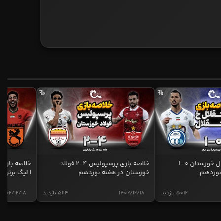
خلاصه بازی استقلال خوزستان 0-1
خلاصه بازی پرسپولیس 4-2 فولاد
نوزدهم
خوزستان در هفته نوزدهم
| لیگ برتر ای
5012 بازدید
1402/12/18
5114 بازدید
1402/12/18