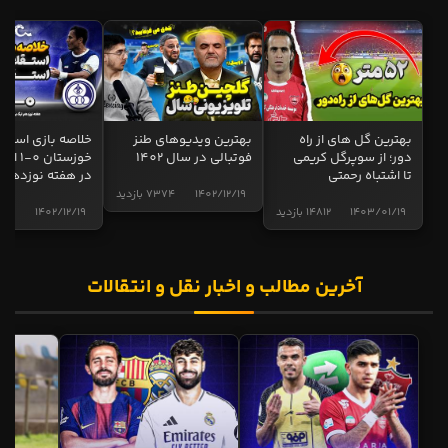
بهترین گل های از راه
بهترین ویدیوهای طنز
خلاصه بازی استقل
دور؛ از سوپرگل کریمی
فوتبالی در سال 1402
خوزستان 0
تا اشتباه رحمتی
در هفته نوزدهم
1402/12/19
7374 بازدید
1403/01/19
14812 بازدید
1402/12/19
5015 ب
آخرین مطالب و اخبار نقل و انتقالات