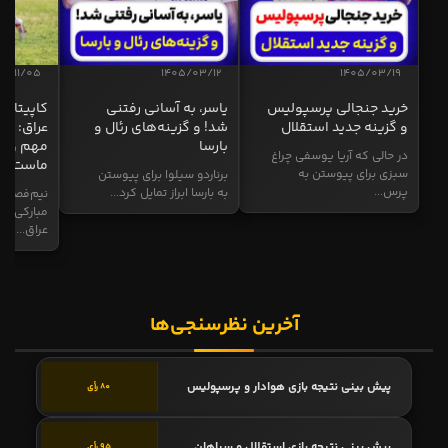
04/11/05
1405/03/12
1405/03/19
خرید جنجالی پرسپولیس
یاسر، به آسانی رفتنی
کاپیتان ا
و گزینه جدید استقلال
شد! و گزینه‌های رئال و
عراق: ای
بارسا
مهم و طل
در حالی که آریا یوسفی چراغ
ماست
سبزی برای پیوستن به
برناردو سیلوا برای پیوستن
پرس...
به بارسا ابراز تمایل کرد...
نیم‌فصل و
مبارکی در
عراق...
آخرین نظرسنجی‌ها
پیش بینی نتیجه بازی هوادار و پرسپولیس
80 رأی
پیش بینی نتیجه بازی استقلال و سپاهان
95 رأی