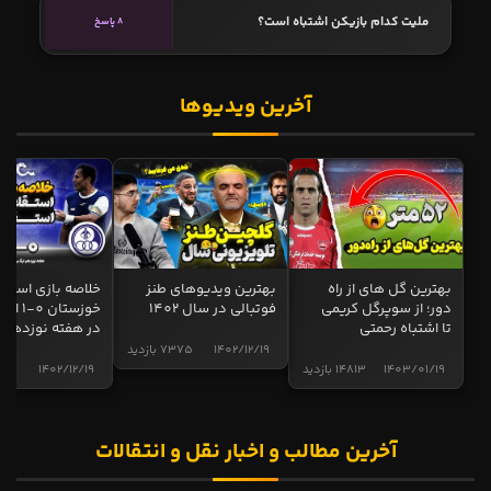
ملیت کدام بازیکن اشتباه است؟
8 پاسخ
آخرین ویدیوها
بهترین گل های از راه
بهترین ویدیوهای طنز
خلاصه بازی استقل
دور؛ از سوپرگل کریمی
فوتبالی در سال 1402
خوزستان 0
تا اشتباه رحمتی
در هفته نوزدهم
1402/12/19
7375 بازدید
1403/01/19
14813 بازدید
1402/12/19
5015 ب
آخرین مطالب و اخبار نقل و انتقالات