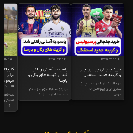
04/11/05
1405/03/12
1405/03/19
خرید جنجالی پرسپولیس
یاسر، به آسانی رفتنی
کاپیتان ا
و گزینه جدید استقلال
شد! و گزینه‌های رئال و
عراق: ای
بارسا
مهم و طل
در حالی که آریا یوسفی چراغ
ماست
سبزی برای پیوستن به
برناردو سیلوا برای پیوستن
پرس...
به بارسا ابراز تمایل کرد...
نیم‌فصل و
مبارکی در
عراق...