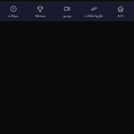
خانه
نقل‌وانتقالات
ویدیو
مسابقه
سوالات
لینک‌های مهم
صفحه اصلی
نقل‌وانتقالات
ویدیوها
مقاله‌ها
سوالات فوتبالی
بیشتر
مجله فوتبال‌باز
آیا می‌دانستید؟
نظرسنجی