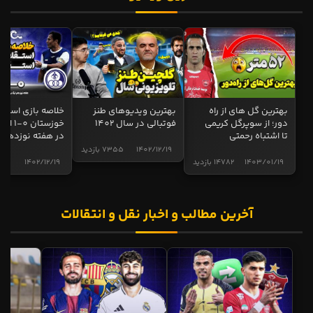
بهترین گل های از راه
بهترین ویدیوهای طنز
خلاصه بازی استقل
دور؛ از سوپرگل کریمی
فوتبالی در سال 1402
خوزستان 0
تا اشتباه رحمتی
در هفته نوزدهم
1402/12/19
7355 بازدید
1403/01/19
14782 بازدید
1402/12/19
5001 
آخرین مطالب و اخبار نقل و انتقالات