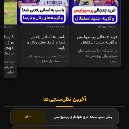
04/11/05
1405/03/12
1405/03/19
خرید جنجالی پرسپولیس
یاسر، به آسانی رفتنی
کاپیتان ا
و گزینه جدید استقلال
شد! و گزینه‌های رئال و
عراق: ای
بارسا
مهم و طل
در حالی که آریا یوسفی چراغ
ماست
سبزی برای پیوستن به
برناردو سیلوا برای پیوستن
پرس...
به بارسا ابراز تمایل کرد...
نیم‌فصل و
مبارکی در
عراق...
آخرین نظرسنجی‌ها
پیش بینی نتیجه بازی هوادار و پرسپولیس
80 رأی