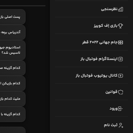
نظرسنجی
پست اصلی بازی
بازی اِف کوییز
آندریاس برمه 
جام جهانی 2022 قطر
استادیوم جیوا
تاسیس شد؟
اینستاگرام فوتبال باز
کدام گزینه ص
کانال یوتیوب فوتبال باز
کدام بازیکن ا
قوانین
ملیت کدام باز
ورود
کدام گزینه با 
ثبت نام