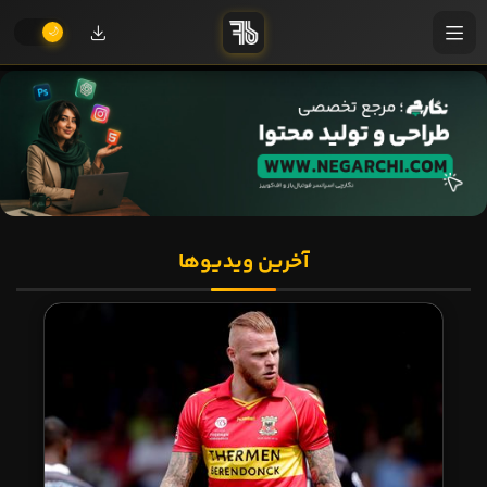
آخرین ویدیوها