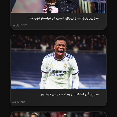
سورپرایز جالب و زیبای مسی در مراسم توپ طلا
3277 بازدید
سوپر گل تماشایی وینیسیوس جونیور
3541 بازدید