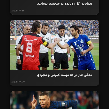
زیباترین گل رونالدو در منچستر یونایتد
2897 بازدید
تحقیر اماراتی‌ها توسط کریمی و مجیدی
2083 بازدید