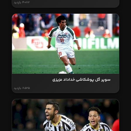
4082 بازدید
سوپر گل پوشکاشی خداداد عزیزی
8525 بازدید