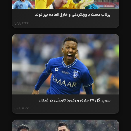
پرتاب دست باورنکردنی و خارق‌العاده بیرانوند
4771 بازدید
سوپر گل 27 متری و رکورد تاریخی در فینال
3071 بازدید