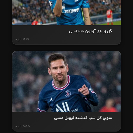
گل زیبای آزمون به چلسی
2631 بازدید
سوپر گل شب گذشته لیونل مسی
5265 بازدید