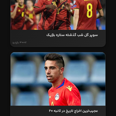
سوپر گل شب گذشته ستاره بلژیک
3007 بازدید
عجیب‌ترین اخراج تاریخ در ثانبه 20