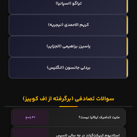
تیاگو (اسپانیا)
کریم الاحمدی (نیجریه)
یاسین براهیمی (الجزایر)
بردلی جانسون (انگلیس)
سوالات تصادفی (برگرفته از اف کوییز)
ملیت کدامیک ایتالیا نیست؟
47 پاسخ
استادیوم کریکت‌گراند در چه سالی تاسیس