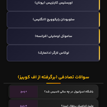
اورستیس کارنزیس (یونان)
سلوبودان رایکوویچ (انگلیس)
ساموئل اومتیتی (فرانسه)
لوکاس لارگر (دانمارک)
سوالات تصادفی (برگرفته از اف کوییز)
باشگاه اسپانیول در چه سالی تاسیس شد؟
8 پاسخ
ملیت کدامیک پرتغال است؟
19 پاسخ