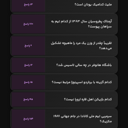
ملیت کدامیک یونان است؟
13 پاسخ
آرمناک پطروسیان سال 1383 از کدام تیم به
170 پاسخ
سپاهان پیوست؟
تقریباً چقدر از وزن یك مرد را ماهیچه تشكیل
6 پاسخ
می‌دهد؟
باشگاه هانوفر در چه سالی تاسیس شد؟
12 پاسخ
کدام گزینه با برناردو اسپینوزا مرتبط نیست؟
15 پاسخ
کدام بازیکن اهل قاره اروپا نیست؟
45 پاسخ
سرمربی تیم ملی کانادا در جام جهانی 1986
156 پاسخ
مکزیک؟