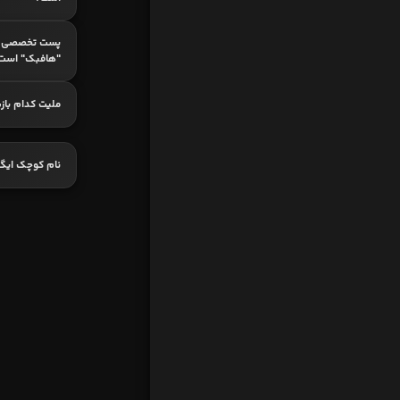
پست تخصصی ک
"هافبک" است
ملیت کدام باز
نام کوچک ایگ