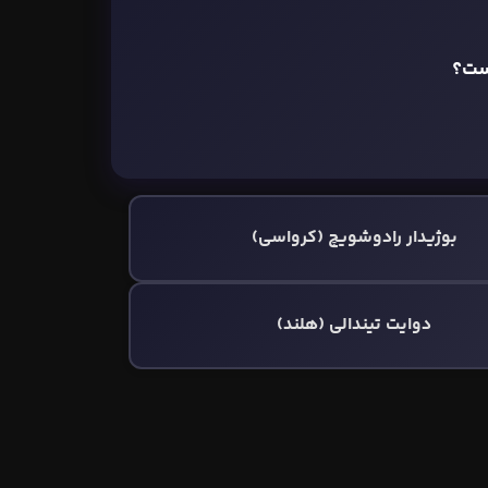
ست؟
بوژیدار رادوشویچ (کرواسی)
دوایت تیندالی (هلند)