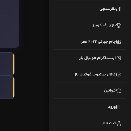
نظرسنجی
بازی اِف کوییز
جام جهانی 2022 قطر
اینستاگرام فوتبال باز
کانال یوتیوب فوتبال باز
قوانین
ورود
ثبت نام