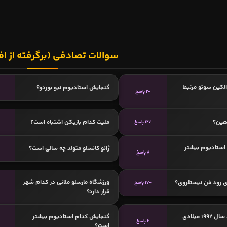
سوالات تصادفی (برگرفته از اف
الکین سوتو مرتبط
گنجایش استادیوم نیو بوردو؟
20 پاسخ
هین؟
ملیت کدام بازیکن اشتباه است؟
127 پاسخ
استادیوم بیشتر
ژائو کانسلو متولد چه سالی است؟
8 پاسخ
ورزشگاه مارسلو ملانی در کدام شهر
ی رود فن نیستلروی؟
170 پاسخ
قرار دارد؟
کدامیک متولد سال 1992 میلادی
گنجایش کدام استادیوم بیشتر
6 پاسخ
است؟