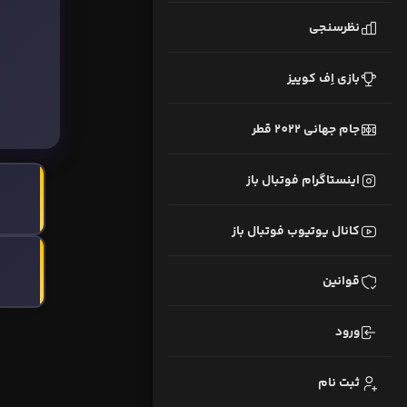
نظرسنجی
بازی اِف کوییز
جام جهانی 2022 قطر
اینستاگرام فوتبال باز
کانال یوتیوب فوتبال باز
قوانین
ورود
ثبت نام