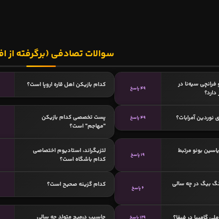
سوالات تصادفی (برگرفته از اف
 فرانچی سیه‌نا در
کدام بازیکن اهل قاره اروپا است؟
49 پاسخ
دارد؟
پست تخصصی کدام بازیکن
 نوردین آمرابات؟
49 پاسخ
"مهاجم" است؟
یاسین بونو مرتبط
لتزیگراند، استادیوم اختصاصی
19 پاسخ
کدام باشگاه است؟
گ بیگ در چه سالی
کدام گزینه صحیح است؟
6 پاسخ
جاسیپ درمیچ متولد چه سالی
ی گامبیا در فیفا؟
129 پاسخ