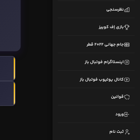
نظرسنجی
بازی اِف کوییز
جام جهانی 2022 قطر
اینستاگرام فوتبال باز
کانال یوتیوب فوتبال باز
قوانین
ورود
ثبت نام