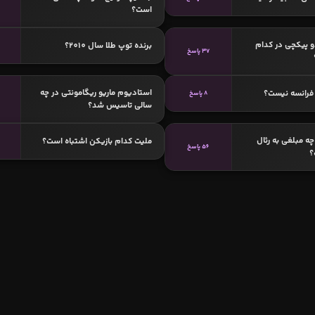
است؟
دو پیکچی در کدام
برنده توپ طلا سال 2010؟
6
37 پاسخ
استادیوم ماریو ریگامونتی در چه
فرانسه نیست؟
8 پاسخ
سالی تاسیس شد؟
چه مبلغی به رئال
ملیت کدام بازیکن اشتباه است؟
56 پاسخ
؟