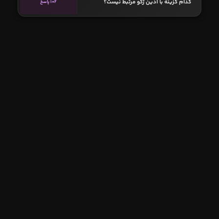
کدام گزینه با ادین ژکو مرتبط نیست؟
102 پاسخ