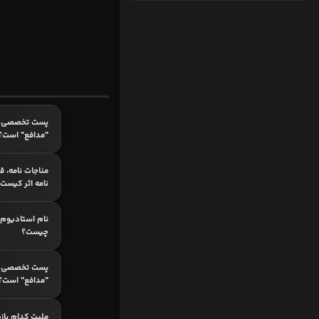
پست تخصصی ک
"مدافع" است؟
مناجات نامه، ق
نامه اثر کیست
نام استادیوم 
چیست؟
پست تخصصی ک
"مدافع" است؟
ملیت کدام باز