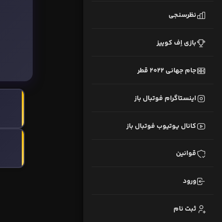
نظرسنجی
بازی اِف کوییز
جام جهانی 2022 قطر
اینستاگرام فوتبال باز
کانال یوتیوب فوتبال باز
قوانین
ورود
ثبت نام