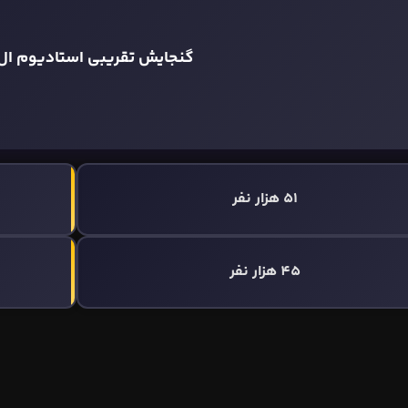
گنجایش تقریبی استادیوم ال 
51 هزار نفر
45 هزار نفر