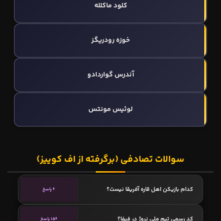
کلود ماکلله
خوزه رودریگز
آندرس گواردادو
لوئیس مونتس
سوالات تصادفی (برگرفته از اف کوییز)
کدام بازیکن اهل قاره آفریقا نیست؟
6 پاسخ
کد رسمی تیم ملی نروژ در فیفا؟
156 پاسخ