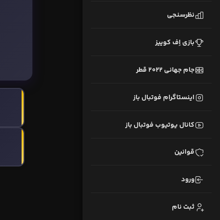
نظرسنجی
بازی اِف کوییز
جام جهانی 2022 قطر
اینستاگرام فوتبال باز
کانال یوتیوب فوتبال باز
قوانین
ورود
ثبت نام