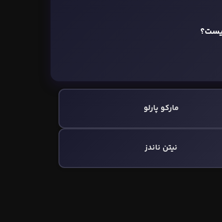
نیست؟
مارکو پارلو
نیتن ناندز