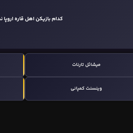
کدام بازیکن اهل قاره اروپا 
میشائل تارنات
وینسنت کمپانی