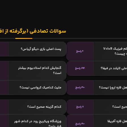
سوالات تصادفی (برگرفته از اف
این رابطه در علم فیزیک V=I×R
پست اصلی بازی دیگو آریاس؟
6 پاسخ
ه چیست؟
گنجایش کدام استادیوم بیشتر
ی تایلند در فیفا؟
164 پاسخ
است؟
ل قاره اروپا نیست؟
ملیت کدامیک کرواسی نیست؟
30 پاسخ
حیح است؟
کدام گزینه صحیح است؟
7 پاسخ
ل قاره آفریقا
ورزشگاه ویکریج رود در کدام شهر
40 پاسخ
قرار دارد؟