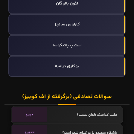
لئون بالوگان
کارلوس سانچز
استیپ پلتیکوسا
بوكاری دراميه
سوالات تصادفی (برگرفته از اف کوییز)
ملیت کدامیک آلمان نیست؟
6 پاسخ
باشگاه سمپدوریا در کدام شهر است؟
73 پاسخ