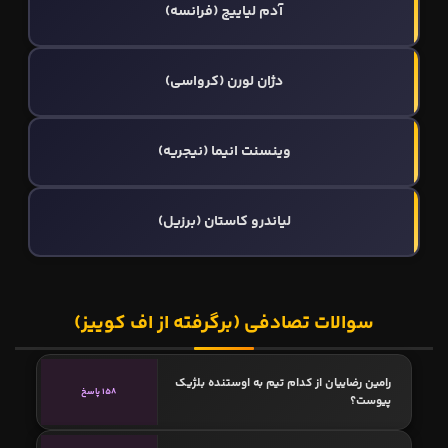
آدم لیاییچ (فرانسه)
دژان لورن (کرواسی)
وینسنت انیما (نیجریه)
لياندرو كاستان (برزیل)
سوالات تصادفی (برگرفته از اف کوییز)
رامین رضاییان از کدام تیم به اوستنده بلژیک
158 پاسخ
پیوست؟