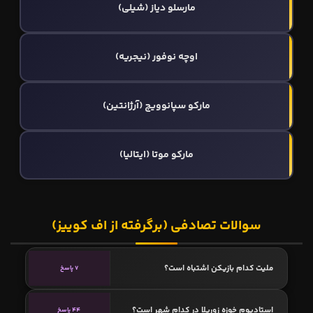
مارسلو دیاز (شیلی)
اوچه نوفور (نیجریه)
مارکو سپانوویچ (آرژانتین)
مارکو موتا (ایتالیا)
سوالات تصادفی (برگرفته از اف کوییز)
ملیت کدام بازیکن اشتباه است؟
7 پاسخ
استادیوم خوزه زوریلا در کدام شهر است؟
44 پاسخ