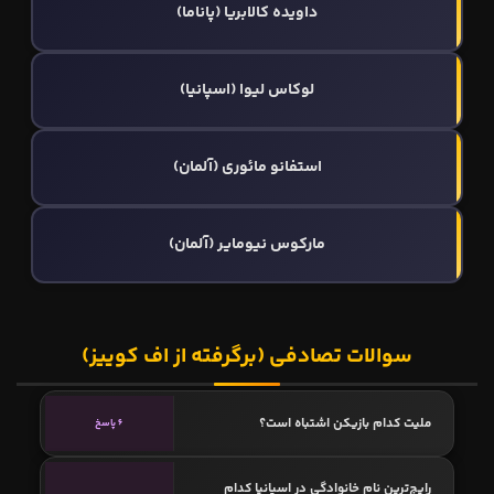
داویده کالابریا (پاناما)
لوکاس لیوا (اسپانیا)
استفانو مائوری (آلمان)
مارکوس نیومایر (آلمان)
سوالات تصادفی (برگرفته از اف کوییز)
ملیت کدام بازیکن اشتباه است؟
6 پاسخ
رایج‌ترین نام خانوادگی در اسپانیا کدام