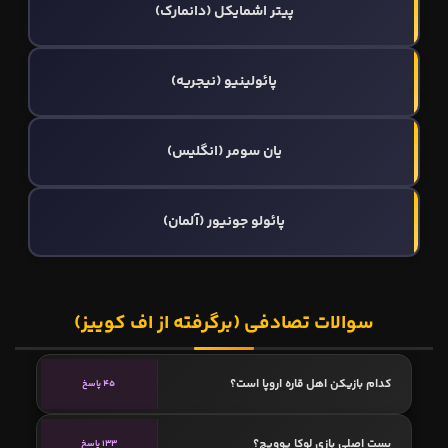
پیتر اشمایکل (دانمارک)
پائولینیو (نیجریه)
یان سومر (انگلیس)
پائولو جونیور (آلمان)
سوالات تصادفی (برگرفته از اف کوییز)
کدام بازیکن اهل قاره اروپا است؟
45 پاسخ
پست اصلی بازی لوکا یوویچ؟
133 پاسخ