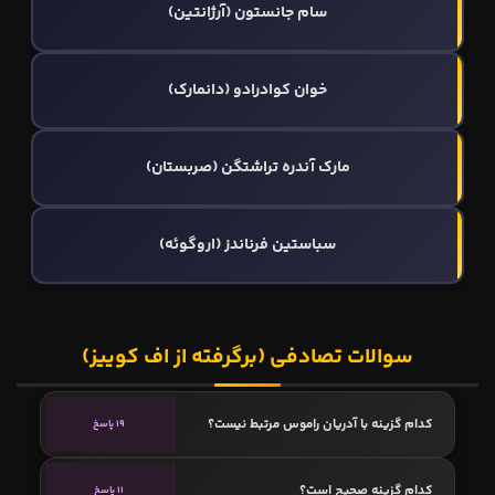
سام جانستون (آرژانتین)
خوان کوادرادو (دانمارک)
مارک آندره‌ تراشتگن (صربستان)
سباستین فرناندز (اروگوئه)
سوالات تصادفی (برگرفته از اف کوییز)
کدام گزینه با آدریان راموس مرتبط نیست؟
19 پاسخ
کدام گزینه صحیح است؟
11 پاسخ