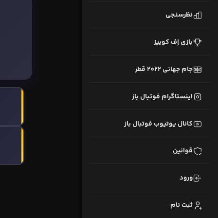
نظرسنجی
بازی اِف کوییز
جام جهانی 2022 قطر
اینستاگرام فوتبال باز
کانال یوتیوب فوتبال باز
قوانین
ورود
ثبت نام