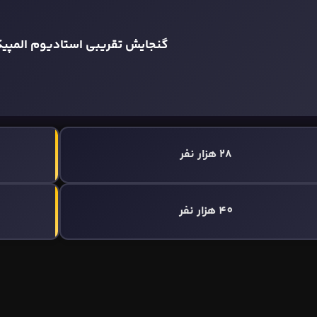
گنجایش تقریبی استادیوم المپی
28 هزار نفر
40 هزار نفر