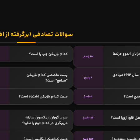
سوالات تصادفی (برگرفته از اف
رایان ایدوو مرتبط
کدام بازیکن چپ پا است؟
15 پاسخ
کدامیک متولد سال 1992 میلادی
پست تخصصی کدام بازیکن
6 پاسخ
"مدافع" است؟
حیح است؟
ملیت کدام بازیکن اشتباه است؟
5 پاسخ
سون گوران اریکسون سابقه
ل قاره اروپا است؟
151 پاسخ
مربیگری در کدام تیم را ندارد؟
 مارسلو بروزویچ؟
ملیت کدامیک انگلیس است؟
154 پاسخ