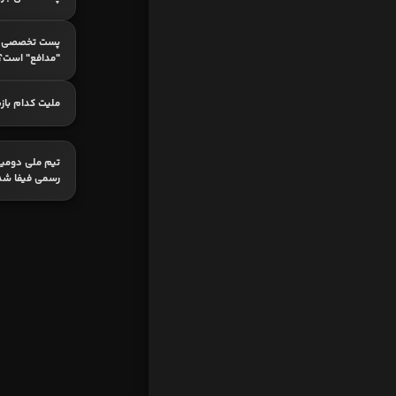
پست تخصصی ک
"مدافع" است؟
ملیت کدام با
تیم ملی دومین
رسمی فیفا شد