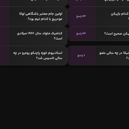
دام بازیکن
اولین جام معتبر باشگاهی لوکا
43 پاسخ
مودریچ با کدام تیم بود؟
کدامیک متولد سال 1986 میلادی
زیکن صحیح است؟
43 پاسخ
است؟
یکا در چه سالی عضو
استادیوم خوزه پاچنکو رومرو در چه
7 پاسخ
؟
سالی تاسیس شد؟