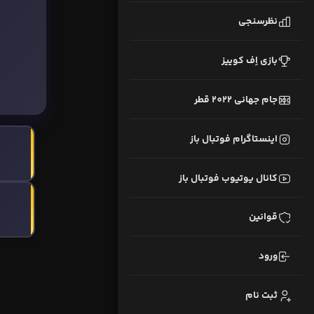
نظرسنجی
بازی اِف کوییز
جام جهانی 2022 قطر
اینستاگرام فوتبال باز
کانال یوتیوب فوتبال باز
قوانین
ورود
ثبت نام