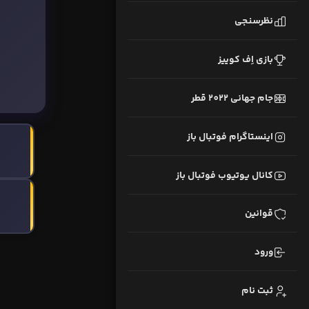
نظرسنجی
بازی اِف کوییز
جام جهانی 2022 قطر
اینستاگرام فوتبال باز
کانال یوتیوب فوتبال باز
قوانین
ورود
ثبت نام