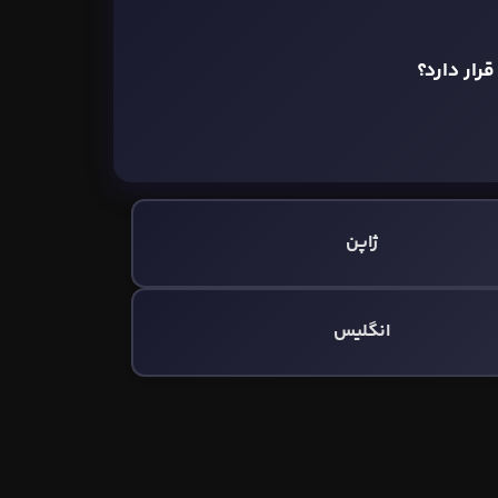
رار دارد؟
ژاپن
انگلیس