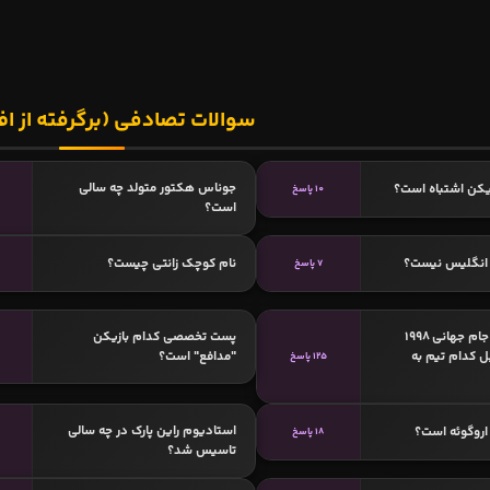
سوالات تصادفی (برگرفته از اف
جوناس هکتور متولد چه سالی
یکن اشتباه است؟
10 پاسخ
است؟
انگلیس نیست؟
نام کوچک زانتی چیست؟
7 پاسخ
نیما نکیسا در جام جهانی ۱۹۹۸
پست تخصصی کدام بازیکن
ل کدام تیم به
"مدافع" است؟
125 پاسخ
استادیوم راین پارک در چه سالی
اروگوئه است؟
18 پاسخ
تاسیس شد؟