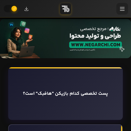
پست تخصصی کدام بازیکن "هافبک" است؟