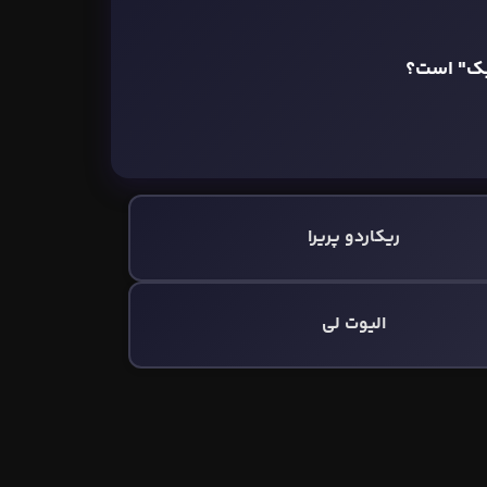
بک" است؟
ریکاردو پریرا
الیوت لی