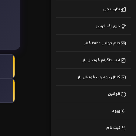
نظرسنجی
بازی اِف کوییز
جام جهانی 2022 قطر
اینستاگرام فوتبال باز
کانال یوتیوب فوتبال باز
قوانین
ورود
ثبت نام