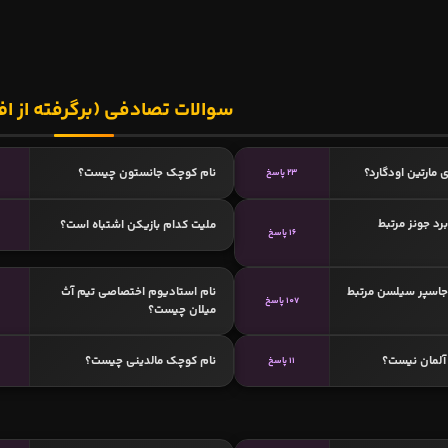
سوالات تصادفی (برگرفته از اف
 مارتین اودگارد؟
نام کوچک جانستون چیست؟
23 پاسخ
برد جونز مرتبط
ملیت کدام بازیکن اشتباه است؟
16 پاسخ
 جاسپر سیلسن مرتبط
نام استادیوم اختصاصی تیم آث
107 پاسخ
میلان چیست؟
آلمان نیست؟
نام کوچک مالدینی چیست؟
11 پاسخ