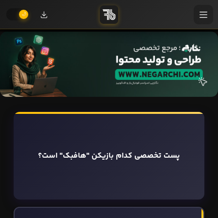
پست تخصصی کدام بازیکن "هافبک" است؟