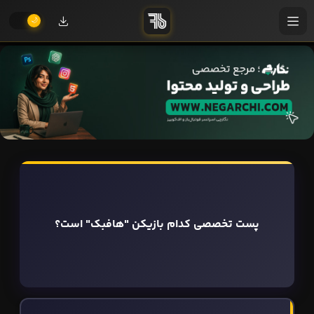
پست تخصصی کدام بازیکن "هافبک" است؟