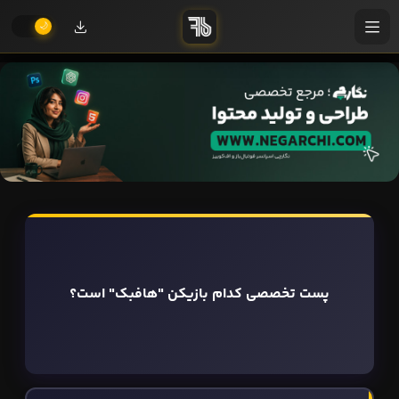
پست تخصصی کدام بازیکن "هافبک" است؟