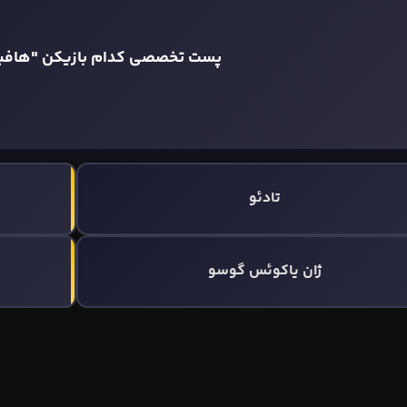
پست تخصصی کدام بازیکن "هاف
تادئو
ژان یاکوئس گوسو