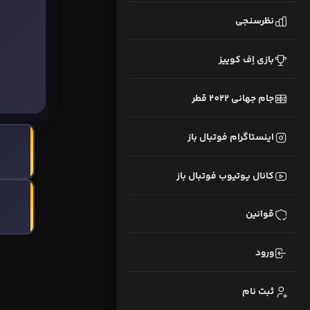
نظرسنجی
بازی اِف کوییز
جام جهانی 2022 قطر
اینستاگرام فوتبال باز
کانال یوتیوب فوتبال باز
قوانین
ورود
ثبت نام