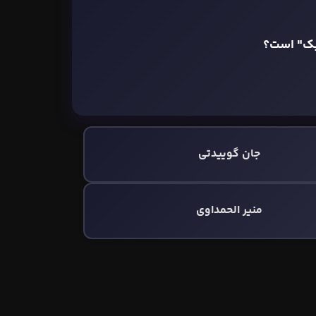
بک" است؟
جان گوییدتی
منیر الحمداوی