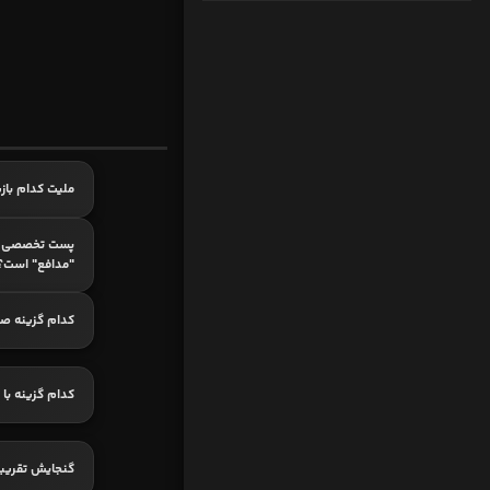
ملیت کدام باز
پست تخصصی ک
"مدافع" است؟
کدام گزینه ص
کدام گزینه با
گنجایش تقریبی