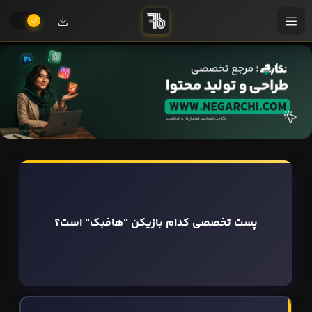
پست تخصصی کدام بازیکن "هافبک" است؟