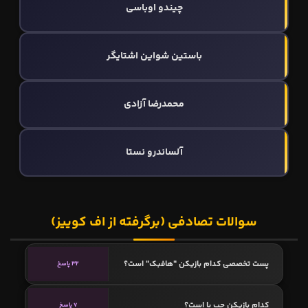
چیندو اوباسی
باستین شواین اشتایگر
محمدرضا آزادی
آلساندرو نستا
سوالات تصادفی (برگرفته از اف کوییز)
پست تخصصی کدام بازیکن "هافبک" است؟
32 پاسخ
کدام بازیکن چپ پا است؟
7 پاسخ