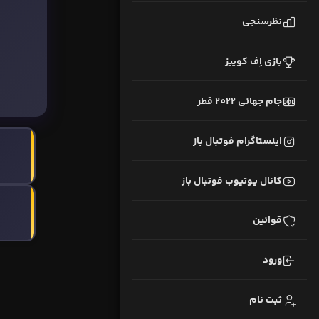
نظرسنجی
بازی اِف کوییز
جام جهانی 2022 قطر
اینستاگرام فوتبال باز
کانال یوتیوب فوتبال باز
قوانین
ورود
ثبت نام