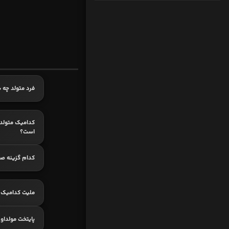
فرد متولد چه 
است؟
کدام گزینه ص
ملیت کدامیک پ
پایتخت مولداو