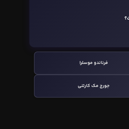
؟
فرناندو موسلرا
جورج مک کارتنی