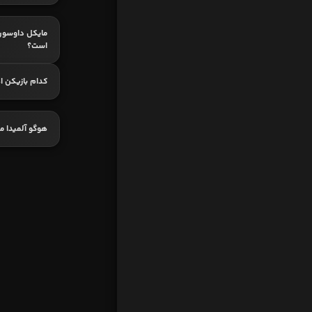
مایکل داوسون
است؟
کدام بازیکن اه
هوگو آلمیدا م