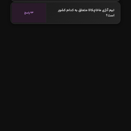
تیم آنژی ماخاچکالا متعلق به کدام کشور
63 پاسخ
است؟