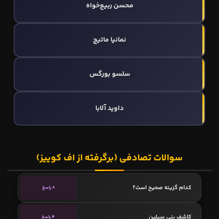
محسن ربیع‌خواه
نمانیا ماتیچ
سلسو بورگس
داوید آلابا
سوالات تصادفی (برگرفته از اف کوییز)
کدام گزینه صحیح است؟
8 پاسخ
کاشف پنی سیلین
4 پاسخ