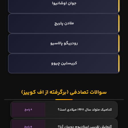
جوان اوشانیوا
ملادن پتریچ
رودریگو پالاسیو
کریستین چیوو
سوالات تصادفی (برگرفته از اف کوییز)
کدامیک متولد سال 1968 میلادی است؟
8 پاسخ
گنجایش تقریبی استادیوم دوسان آرنا؟
5 پاسخ