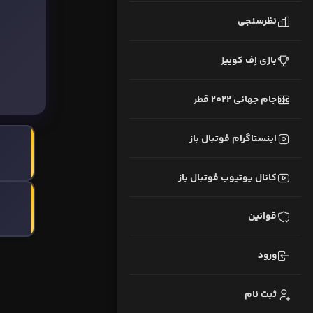
نظرسنجی
بازی اِف کوییز
جام جهانی 2022 قطر
اینستاگرام فوتبال باز
کانال یوتیوب فوتبال باز
قوانین
ورود
ثبت نام