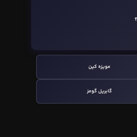
مویزه کین
گابریل گومز