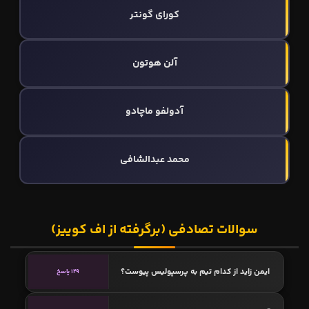
کورای گونتر
آلن هوتون
آدولفو ماچادو
محمد عبدالشافی
سوالات تصادفی (برگرفته از اف کوییز)
ایمن زاید از کدام تیم به پرسپولیس پیوست؟
129 پاسخ