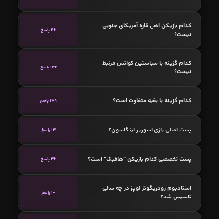
کدام بازیکن اهل قاره آمریکای جنوبی
46 پاسخ
نیست؟
کدام گزینه با سباستین کواتس مرتبط
136 پاسخ
نیست؟
کدام گزینه با بقیه متفاوت است؟
148 پاسخ
پست اصلی بازی اسوریر اینگاسون؟
13 پاسخ
پست تخصصی کدام بازیکن "هافبک" است؟
36 پاسخ
استادیوم رودریگوئز لوپز در چه سالی
10 پاسخ
تاسیس شد؟