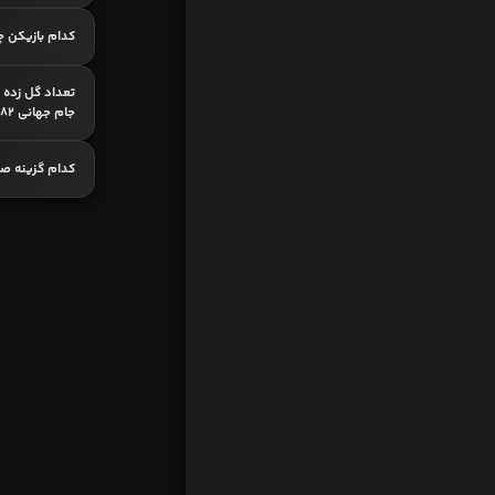
کدام بازیکن چ
تعداد گل زده «
جام جهانی 1982 اسپانیا؟
کدام گزینه ص