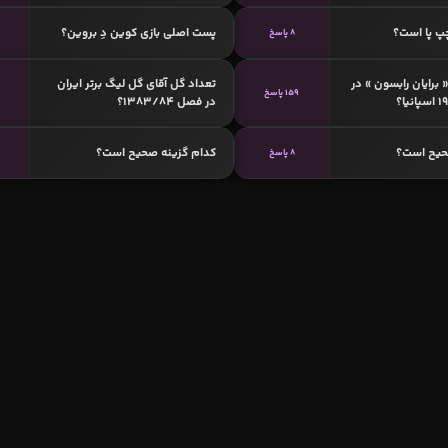
پ پا است؟
پست اصلی بازی کوین دِ بروین؟
8 پاسخ
4
 برایان رابسون » در
تعداد گل آقای گل لیگ برتر ایران
159 پاسخ
در فصل 1383/84؟
حیح است؟
کدام گزینه صحیح است؟
8 پاسخ