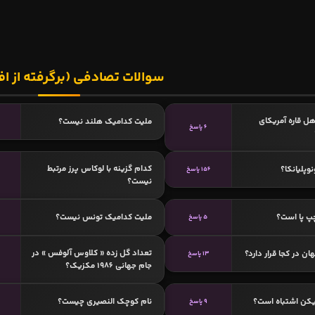
سوالات تصادفی (برگرفته از اف
هل قاره آمریکای
ملیت کدامیک هلند نیست؟
6 پاسخ
کدام گزینه با لوکاس پرز مرتبط
وپلیانکا؟
156 پاسخ
نیست؟
پ پا است؟
ملیت کدامیک تونس نیست؟
5 پاسخ
تعداد گل زده « کلاوس آلوفس » در
ن در کجا قرار دارد؟
13 پاسخ
جام جهانی 1986 مکزیک؟
یکن اشتباه است؟
نام کوچک النصیری چیست؟
9 پاسخ