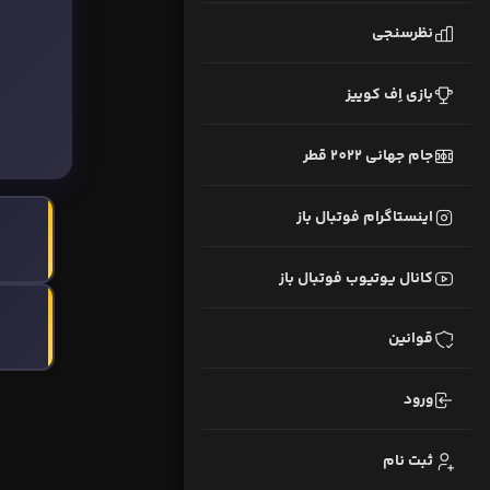
نظرسنجی
بازی اِف کوییز
جام جهانی 2022 قطر
اینستاگرام فوتبال باز
کانال یوتیوب فوتبال باز
قوانین
ورود
ثبت نام