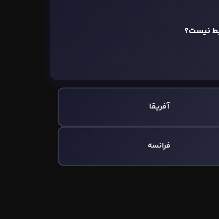
بط نیست؟
آفریقا
فرانسه