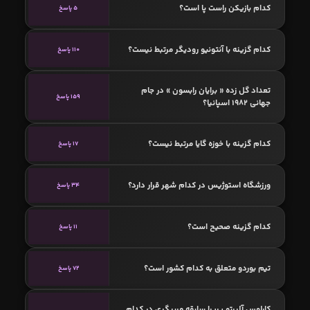
کدام بازیکن راست پا است؟
5 پاسخ
کدام گزینه با آنتونیو رودیگر مرتبط نیست؟
110 پاسخ
تعداد گل زده « برایان رابسون » در جام
159 پاسخ
جهانی 1982 اسپانیا؟
کدام گزینه با خوزه گایا مرتبط نیست؟
17 پاسخ
ورزشگاه استوژیس در کدام شهر قرار دارد؟
34 پاسخ
کدام گزینه صحیح است؟
11 پاسخ
تیم بوردو متعلق به کدام کشور است؟
72 پاسخ
کارلوس آلبرتو پریرا سابقه مربیگری در کدام