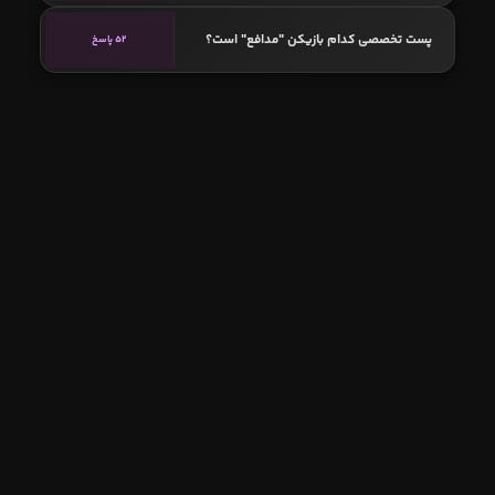
پست تخصصی کدام بازیکن "مدافع" است؟
52 پاسخ