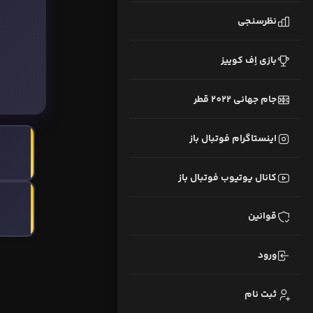
نظرسنجی
بازی اِف کوییز
جام جهانی 2022 قطر
اینستاگرام فوتبال باز
کانال یوتیوب فوتبال باز
قوانین
ورود
ثبت نام