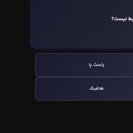
بط نیست؟
راست پا
هافبک