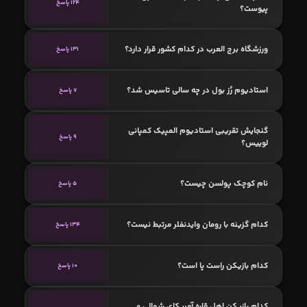
124 پاسخ
پیوست؟
ورزشگاه برج العرب در کدام کشور قرار دارد؟
131 پاسخ
استادیوم رُز بول در چه سالی تاسیس شد؟
7 پاسخ
گنجایش تقریبی استادیوم المپیک کمپانی
9 پاسخ
لوییس؟
نام کوچک پولسن چیست؟
5 پاسخ
کدام گزینه با رومان وایدنفلر مرتبط نیست؟
134 پاسخ
کدام بازیکن راست پا است؟
10 پاسخ
کدام بازیکن اهل قاره آمریکای شمالی و