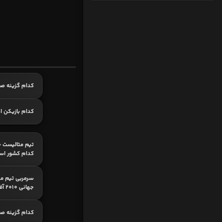
کدام گزینه ص
کدام بازیکن اه
تیم متالیست خ
کدام کشور اس
سرمربی تیم مل
جهانی 2010 آفریقای جنوبی؟
کدام گزینه ص