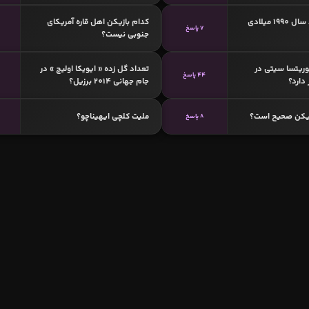
کدامیک متولد سال 1990 میلادی
کدام بازیکن اهل قاره آمریکای
7 پاسخ
جنوبی نیست؟
ریتسا سیتی در
تعداد گل زده « ایویکا اولیچ » در
44 پاسخ
5
دارد؟
جام جهانی 2014 برزیل؟
زیکن صحیح است؟
ملیت کلچی ایهیناچو؟
8 پاسخ