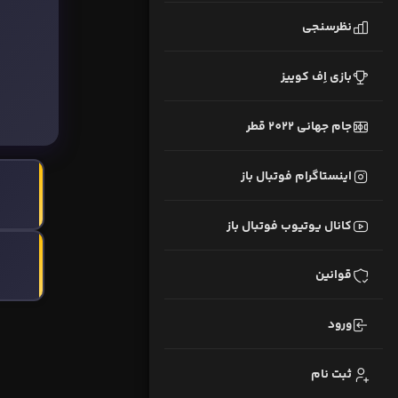
نظرسنجی
بازی اِف کوییز
جام جهانی 2022 قطر
اینستاگرام فوتبال باز
کانال یوتیوب فوتبال باز
قوانین
ورود
ثبت نام