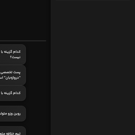
کدام گزینه با 
نیست؟
پست تخصصی ک
"دروازه‌بان" ا
کدام گزینه با
روبن وزو متول
تیم ختافه متع