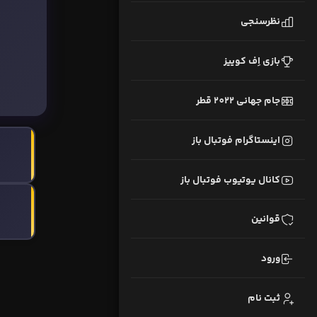
نظرسنجی
بازی اِف کوییز
جام جهانی 2022 قطر
اینستاگرام فوتبال باز
کانال یوتیوب فوتبال باز
قوانین
ورود
ثبت نام