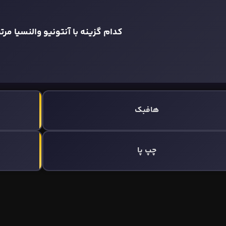
کدام گزینه با آنتونیو والنسیا مر
هافبک
چپ پا