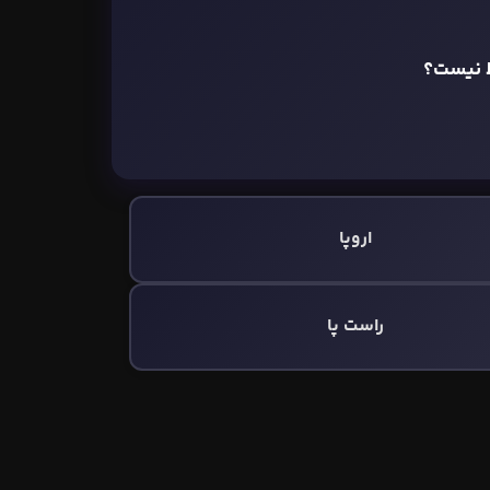
ط نیست؟
اروپا
راست پا