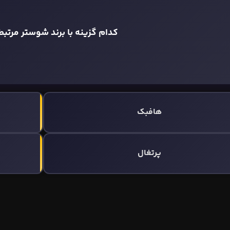
کدام گزینه با برند شوستر مرتب
هافبک
پرتغال