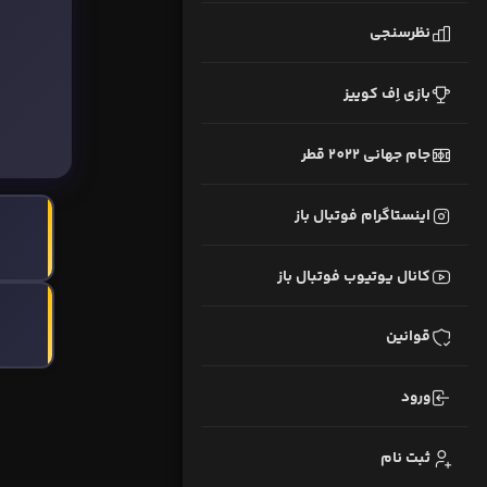
نظرسنجی
بازی اِف کوییز
جام جهانی 2022 قطر
اینستاگرام فوتبال باز
کانال یوتیوب فوتبال باز
قوانین
ورود
ثبت نام