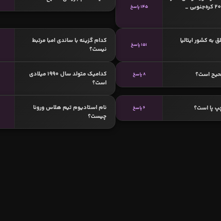
جام جهانی 2002 کره‌جنوبی _
145 پاسخ
 به کشور ایتالیا
کدام گزینه با ساندی امبا مرتبط
151 پاسخ
نیست؟
کدامیک متولد سال 1990 میلادی
حیح است؟
8 پاسخ
است؟
نام استادیوم تیم هلاس ورونا
پ پا است؟
6 پاسخ
چیست؟