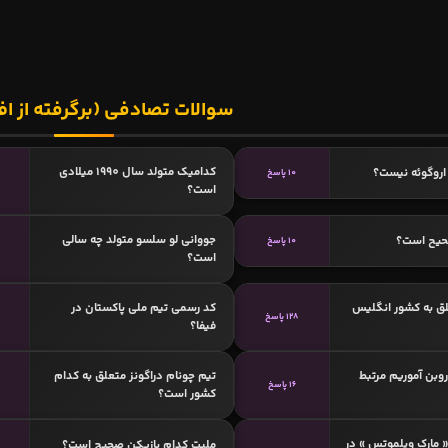
سوالات تصادفی (برگرفته از اف
کدامیک متولد سال 1990 میلادی
اروگوئه نیست؟
10 پاسخ
است؟
جووانی لو سلسو متولد چه سالی
حیح است؟
10 پاسخ
است؟
ق به کشور انگلیس
کد رسمی تیم ملی پاکستان در
128 پاسخ
فیفا؟
روبن آموریم مرتبط
تیم چونام دراگونز متعلق به کدام
16 پاسخ
کشور است؟
« مارک ویلموتس » در
ملیت کدام بازیکن صحیح است؟