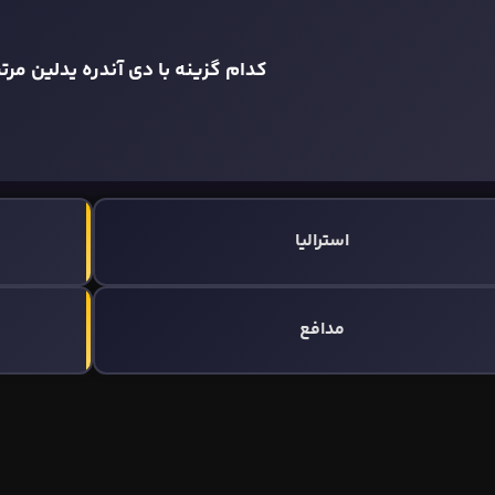
کدام گزینه با دی آندره یدلین مر
استرالیا
مدافع