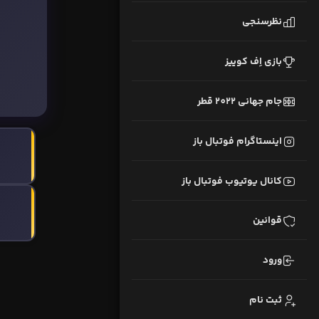
نظرسنجی
بازی اِف کوییز
جام جهانی 2022 قطر
اینستاگرام فوتبال باز
کانال یوتیوب فوتبال باز
قوانین
ورود
ثبت نام