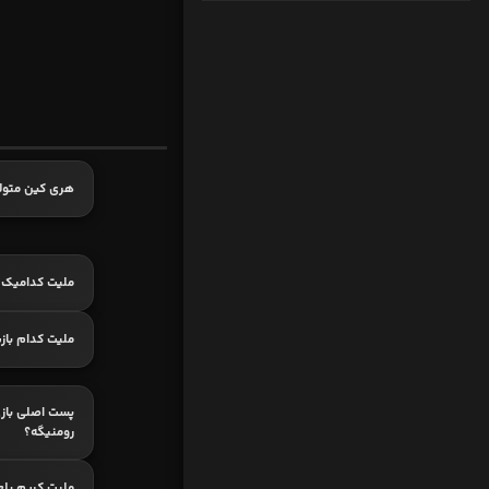
هری کین متول
ملیت کدامیک ا
ملیت کدام باز
پست اصلی باز
رومنیگه؟
ملیت کریم بلع