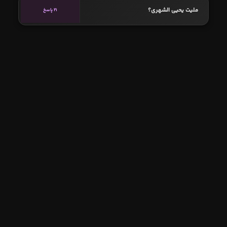
ملیت یحیی الشهری؟
21 پاسخ