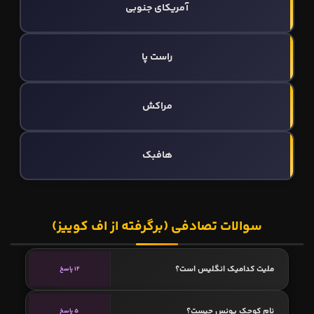
آمریکای جنوبی
راست پا
مراکش
هافبک
سوالات تصادفی (برگرفته از اف کوییز)
ملیت کدامیک انگلیس است؟
12 پاسخ
نام کوچک یونس چیست؟
5 پاسخ